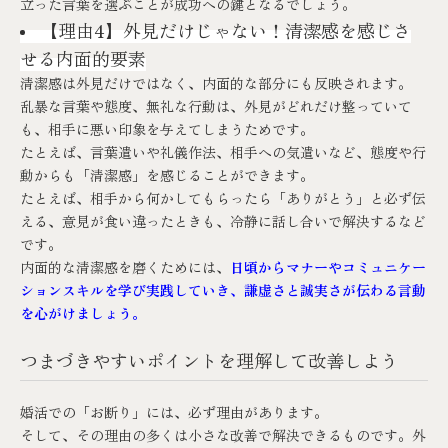
立った言葉を選ぶことが成功への鍵となるでしょう。
【理由4】外見だけじゃない！清潔感を感じさ
せる内面的要素
清潔感は外見だけではなく、内面的な部分にも反映されます。
乱暴な言葉や態度、無礼な行動は、外見がどれだけ整っていて
も、相手に悪い印象を与えてしまうためです。
たとえば、言葉遣いや礼儀作法、相手への気遣いなど、態度や行
動からも「清潔感」を感じることができます。
たとえば、相手から何かしてもらったら「ありがとう」と必ず伝
える、意見が食い違ったときも、冷静に話し合いで解決するなど
です。
内面的な清潔感を磨くためには、
日頃からマナーやコミュニケー
ションスキルを学び実践していき、謙虚さと誠実さが伝わる言動
を心がけましょう。
つまづきやすいポイントを理解して改善しよう
婚活での「お断り」には、必ず理由があります。
そして、その理由の多くは小さな改善で解決できるものです。外