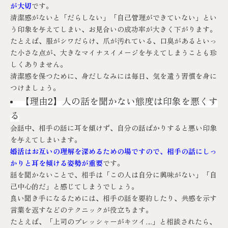
が大切
です。
清潔感がないと「だらしない」「自己管理ができていない」とい
う印象を与えてしまい、お見合いの成功率が大きく下がります。
たとえば、服がシワだらけ、爪が汚れている、口臭があるといっ
た小さな点が、大きなマイナスイメージを与えてしまうことも珍
しくありません。
清潔感を保つために、身だしなみには毎日、気を遣う習慣を身に
つけましょう。
【
理由2】人の話を聞かない態度は印象を悪くす
る
会話中、相手の話に耳を傾けず、自分の話ばかりすると悪い印象
を与えてしまいます。
婚活はお互いの理解を深めるための場ですので、相手の話にしっ
かりと耳を傾ける姿勢が重要
です。
話を聞かないことで、相手は「この人は自分に興味がない」「自
己中心的だ」と感じてしまうでしょう。
良い聞き手になるためには、相手の話を要約したり、共感を示す
言葉を返すなどのテクニックが役立ちます。
たとえば、「上司のプレッシャーがキツイ…」と相談されたら、