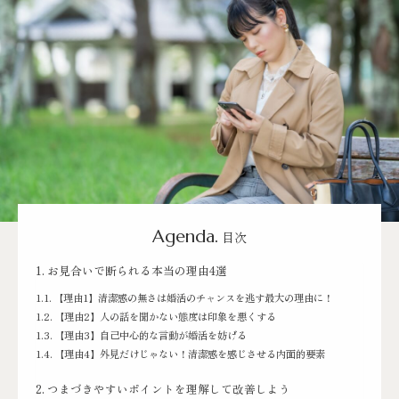
Agenda.
目次
お見合いで断られる本当の理由4選
【理由1】清潔感の無さは婚活のチャンスを逃す最大の理由に！
【理由2】人の話を聞かない態度は印象を悪くする
【理由3】自己中心的な言動が婚活を妨げる
【理由4】外見だけじゃない！清潔感を感じさせる内面的要素
つまづきやすいポイントを理解して改善しよう