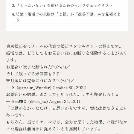
「もったいない」を避けるためのセルフチェックリスト
結論：婚活での失敗は「ご縁」か「改善不足」かを見極めよ
う
東京婚活ゼミナールの代表で婚活コンサルタントの桐山です。
婚活では、どうしてもお見合い後にお断りを経験することがあり
ます。
お見合い後また断られた＼(^o^)／
そして残ってる未回答も２件
来月頭には完全に０になる＼(^o^)／
— Ｓ (@amour_Wunder)
October 30, 2022
お見合いの結果、またしても断られた。リア充爆発しろ！ｗ
— Hos📷️🌷 (@hos_tw)
August 24, 2011
「ご縁がなかっただけ」と思いがちですが、実は改善できる点も
多いです。
もちろん、当ゼミナールでは、
全力を尽くした結果、ご縁がなか
った場合は前向きに捉えることを推奨しています。