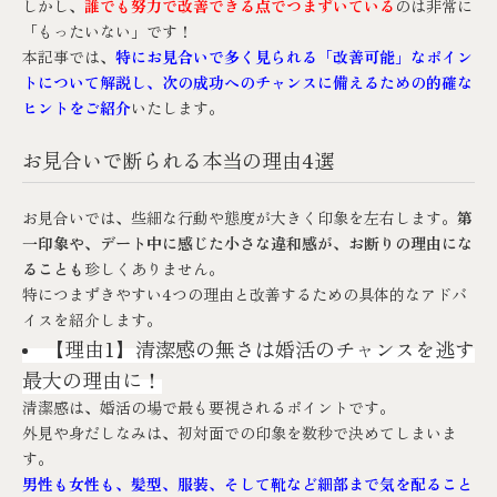
しかし、
誰でも努力で改善できる点でつまずいている
のは非常に
「もったいない」です！
本記事では、
特にお見合いで多く見られる「改善可能」なポイン
トについて解説し、次の成功へのチャンスに備えるための的確な
ヒントをご紹介
いたします。
お見合いで断られる本当の理由4選
お見合いでは、些細な行動や態度が大きく印象を左右します。
第
一印象や、デート中に感じた小さな違和感が、お断りの理由にな
ることも
珍しくありません。
特につまずきやすい4つの理由と改善するための具体的なアドバ
イスを紹介します。
【理由1】清潔感の無さは婚活のチャンスを逃す
最大の理由に！
清潔感は、婚活の場で最も要視されるポイントです。
外見や身だしなみは、初対面での印象を数秒で決めてしまいま
す。
男性も女性も、髪型、服装、そして靴など細部まで気を配ること