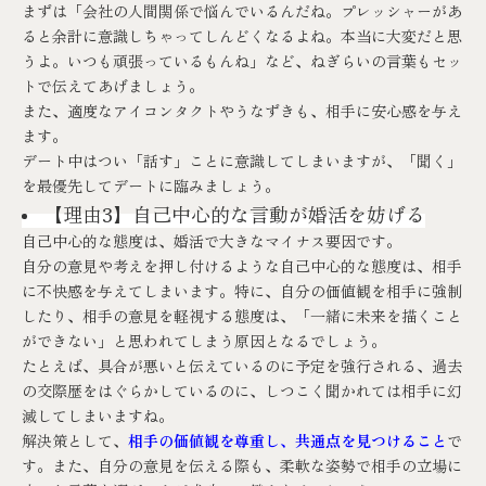
まずは「会社の人間関係で悩んでいるんだね。プレッシャーがあ
ると余計に意識しちゃってしんどくなるよね。本当に大変だと思
うよ。いつも頑張っているもんね」など、ねぎらいの言葉もセッ
トで伝えてあげましょう。
また、適度なアイコンタクトやうなずきも、相手に安心感を与え
ます。
デート中はつい「話す」ことに意識してしまいますが、「聞く」
を最優先してデートに臨みましょう。
【理由3】自己中心的な言動が婚活を妨げる
自己中心的な態度は、婚活で大きなマイナス要因です。
自分の意見や考えを押し付けるような自己中心的な態度は、相手
に不快感を与えてしまいます。特に、自分の価値観を相手に強制
したり、相手の意見を軽視する態度は、「一緒に未来を描くこと
ができない」と思われてしまう原因となるでしょう。
たとえば、具合が悪いと伝えているのに予定を強行される、過去
の交際歴をはぐらかしているのに、しつこく聞かれては相手に幻
滅してしまいますね。
解決策として、
相手の価値観を尊重し、共通点を見つけること
で
す。また、自分の意見を伝える際も、柔軟な姿勢で相手の立場に