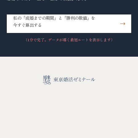
私の「成婚までの期間」と「勝利の数値」を
今すぐ算出する
（1分で完了。データが導く最短ルートを表示します）
TOP
学校長紹介
システム・授業料
成婚者の声
ブログ