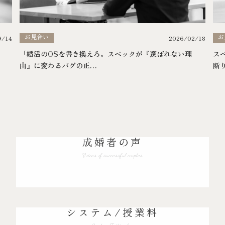
お見合い
お
2026/02/18
9/14
「婚活のOSを書き換えろ。スペックが『選ばれない理
ス
由』に変わるバグの正…
断
成婚者の声
Voices of successful couples
システム/授業料