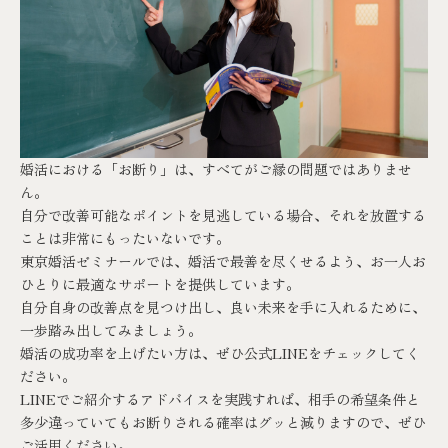
婚活における「お断り」は、すべてがご縁の問題ではありませ
ん。
自分で改善可能なポイントを見逃している場合、それを放置する
ことは非常にもったいないです。
東京婚活ゼミナール
では、婚活で最善を尽くせるよう、お一人お
ひとりに最適なサポートを提供しています。
自分自身の改善点を見つけ出し、良い未来を手に入れるために、
一歩踏み出してみましょう。
婚活の成功率を上げたい方は、ぜひ
公式LINE
をチェックしてく
ださい。
LINEでご紹介するアドバイスを実践すれば、相手の希望条件と
多少違っていてもお断りされる確率はグッと減りますので、ぜひ
ご活用ください。