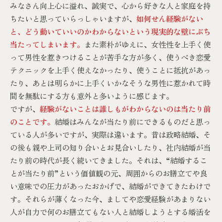
みなさん向上心に溢れ、誠実で、心から好きな人と家庭を持
ちたいと思っていらっしゃいますが、
如何せん経験がない
と、どう動いていいのかわからないという現実的な壁にぶち
当たってしまいます。
また素朴がゆえに、女性性を上手く使
って男性を惹きつけることが苦手な方が多く、使うべき恋愛
テクニックを上手く使えなかったり、使うことに抵抗があっ
たり、あとは明らかに上手くいかなそうな男性に惹かれて時
間を無駄にする方も意外と多いように感じます。
ですが、
経験がないことは誰しもがわからないのは当たり前
のことです。
結婚はみんなが当たり前にできるものだと思っ
ている人が多いですが、実際は違います。昔は政略結婚、そ
の後も親や上司の知り合いとお見合いしたり、社内結婚が当
たり前の時代が長く続いてきました。それは、“結婚するこ
とが当たり前”という価値観の元、周囲からのお膳立てや良
い意味での圧力があったおかげで、結婚ができてきたわけで
す。それらが薄くなった今、ましてや恋愛経験があまりない
人が自力で何のお膳立てもない人と結婚しようとする婚活を