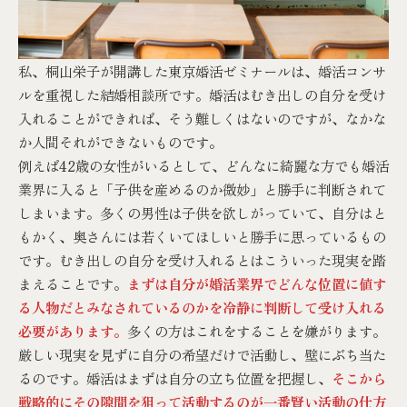
私、桐山栄子が開講した東京婚活ゼミナールは、婚活コンサ
ルを重視した結婚相談所です。婚活はむき出しの自分を受け
入れることができれば、そう難しくはないのですが、なかな
か人間それができないものです。
例えば42歳の女性がいるとして、どんなに綺麗な方でも婚活
業界に入ると「子供を産めるのか微妙」と勝手に判断されて
しまいます。多くの男性は子供を欲しがっていて、自分はと
もかく、奥さんには若くいてほしいと勝手に思っているもの
です。むき出しの自分を受け入れるとはこういった現実を踏
まえることです。
まずは自分が婚活業界でどんな位置に値す
る人物だとみなされているのかを冷静に判断して受け入れる
必要があります。
多くの方はこれをすることを嫌がります。
厳しい現実を見ずに自分の希望だけで活動し、壁にぶち当た
るのです。婚活はまずは自分の立ち位置を把握し、
そこから
戦略的にその隙間を狙って活動するのが一番賢い活動の仕方