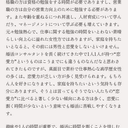
格職の方は資格の勉強をする時間が必要でありますし、営業
職の方は自分の営業力向上のために勉強する必要がありま
す。また年齢を重ねるにつれ昇進し、人材育成について学ん
だり、マネージメントについて学ぶ必要も増えていきます。
元々勉強熱心で、仕事に関する勉強の時間をいとわない素晴
らしい向上心に溢れた女性方ではありますが、家庭を持ちた
いとなると、その前には男性と恋愛をしないといけません。
婚活コンサルタントを長く続けてきた中で1人1人が持つ“恋
愛力”というものはこうまでにも違うものなんだなと思わさ
れてきたものですが、真面目で素朴で仕事熱心な高学歴女性
の多くは、恋愛力が乏しい方が多く見受けられます。もちろ
ん人を好きになりますし、家庭を持ちたいという気持ちも存
分にありますが、そうとは言ってもそうでない人たちの“恋
愛力”に比べると著しく少ない傾向にある方は多く、恋愛に
割く時間が少ないという意味でも婚活に苦戦しやすくなりま
す。
趣味や1人の時間が重要で、婚活に時間を割くことを惜しむ