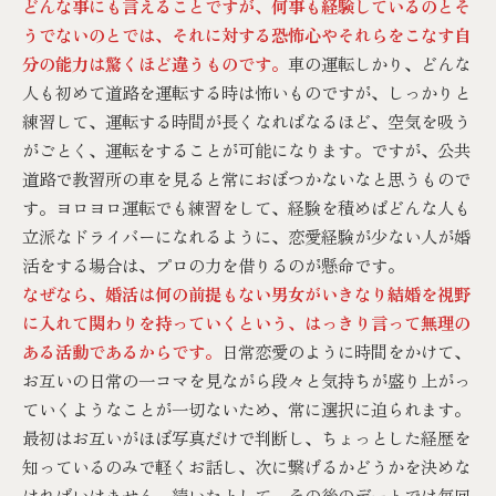
どんな事にも言えることですが、何事も経験しているのとそ
うでないのとでは、それに対する恐怖心やそれらをこなす自
分の能力は驚くほど違うものです。
車の運転しかり、どんな
人も初めて道路を運転する時は怖いものですが、しっかりと
練習して、運転する時間が長くなればなるほど、空気を吸う
がごとく、運転をすることが可能になります。ですが、公共
道路で教習所の車を見ると常におぼつかないなと思うもので
す。ヨロヨロ運転でも練習をして、経験を積めばどんな人も
立派なドライバーになれるように、恋愛経験が少ない人が婚
活をする場合は、プロの力を借りるのが懸命です。
なぜなら、婚活は何の前提もない男女がいきなり結婚を視野
に入れて関わりを持っていくという、はっきり言って無理の
ある活動であるからです。
日常恋愛のように時間をかけて、
お互いの日常の一コマを見ながら段々と気持ちが盛り上がっ
ていくようなことが一切ないため、常に選択に迫られます。
最初はお互いがほぼ写真だけで判断し、ちょっとした経歴を
知っているのみで軽くお話し、次に繋げるかどうかを決めな
ければいけません。続いたとして、その後のデートでは毎回