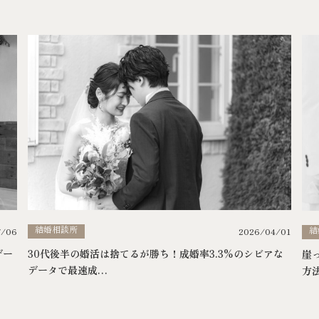
結婚相談所
結
7/06
2026/04/01
デー
30代後半の婚活は捨てるが勝ち！成婚率3.3%のシビアな
崖
データで最速成…
方