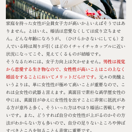
家庭を持った女性が全員女子力が高いかといえばそうではあ
りません。とはいえ、婚活は恋愛なくしては成り立ちませ
ん。どんな年齢になろうが、（ひけらかさないにしても）2
人でいる時は周りが引くほどのイチャイチャカップルに近い
状況になってこそ、見えてくるものが結婚です。
そうなるためには、女子力向上は欠かせません。
男性は視覚
から恋愛する生き物なので、女性性が高いことはこの上なく
婚活をすることにおいてメリットだらけです。
元々の美醜と
いうよりは、単に女性性が極めて高いことが重要なので、こ
れは全女性の武器と言えます。真面目で素朴な高学歴女性の
中には、真面目がゆえに女性性を出すことに非常に抵抗があ
る方が意外と多く、そういった方はやはり婚活に苦戦しやす
いです。また、どうすれば自分の女性性が上がるのかその方
法がわからない方も多いので、自分の足りないところや伸ば
すべきところを知ることも非常に重要です。