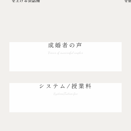
を上げる会話術
を
成婚者の声
Voices of successful couples
システム/授業料
System/Tuition fee