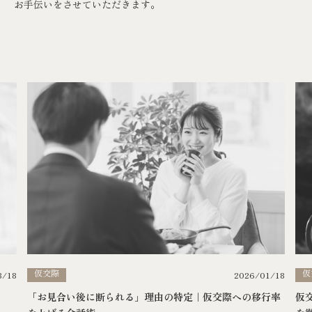
お手伝いをさせていただきます。
仮交際
仮
2026/01/18
8/18
「お見合い後に断られる」理由の特定｜仮交際への移行率
仮