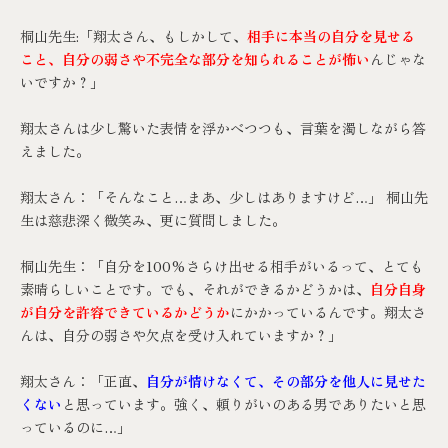
桐山先生:「翔太さん、もしかして、
相手に本当の自分を見せる
こと、自分の弱さや不完全な部分を知られることが怖い
んじゃな
いですか？」
翔太さんは少し驚いた表情を浮かべつつも、言葉を濁しながら答
えました。
翔太さん：「そんなこと…まあ、少しはありますけど…」 桐山先
生は慈悲深く微笑み、更に質問しました。
桐山先生：「自分を100%さらけ出せる相手がいるって、とても
素晴らしいことです。でも、それができるかどうかは、
自分自身
が自分を許容できているかどうか
にかかっているんです。翔太さ
んは、自分の弱さや欠点を受け入れていますか？」
翔太さん：「正直、
自分が情けなくて、その部分を他人に見せた
くない
と思っています。強く、頼りがいのある男でありたいと思
っているのに…」