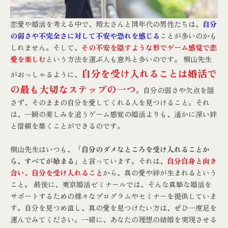
恋愛や婚活を考える中で、翔太さんと同年代の男性たちは、
自分
の弱さや不完全さに対して不安や恐れを感じる
ことが多いのかも
しれません。そして、
その不安を隠すような形でゲーム感覚で恋
愛を楽しむ
という方法を選ぶ人も意外と多いのです。 桐山先生
自分を受け入れることは婚活で
がおっしゃるように、
の最も大切なステップの一つ
。自分の弱さや欠点を隠
さず、そのままの自分を愛してくれる人を見つけること。それ
は、一瞬の楽しみを追うゲーム感覚の婚活よりも、遥かに深い絆
と信頼を築くことができるのです。
桐山先生はいつも、
「自分のダメなところを受け入れることか
ら、すべてが始まる」
と言っています。それは、
自分自身と向き
合い、自分を受け入れること
から、真の愛や絆が生まれるという
こと。 最後に、東京婚活ゼミナールでは、そんな真摯な婚活を
サポートするための様々なプログラムやセミナーを提供していま
す。自分を見つめ直し、真の愛を見つけたい方は、ぜひ一度足を
運んでみてください。一緒に、あなたの理想の結婚を実現させる