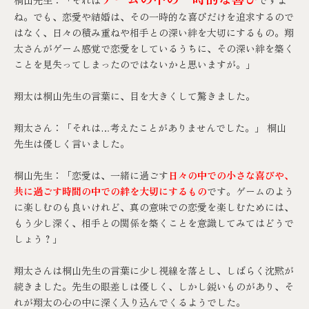
ね。でも、恋愛や結婚は、その一時的な喜びだけを追求するので
はなく、日々の積み重ねや相手との深い絆を大切にするもの。翔
太さんがゲーム感覚で恋愛をしているうちに、その深い絆を築く
ことを見失ってしまったのではないかと思いますが。」
翔太は桐山先生の言葉に、目を大きくして驚きました。
翔太さん：「それは…考えたことがありませんでした。」 桐山
先生は優しく言いました。
桐山先生：「恋愛は、一緒に過ごす
日々の中での小さな喜びや、
共に過ごす時間の中での絆を大切にするもの
です。ゲームのよう
に楽しむのも良いけれど、真の意味での恋愛を楽しむためには、
もう少し深く、相手との関係を築くことを意識してみてはどうで
しょう？」
翔太さんは桐山先生の言葉に少し視線を落とし、しばらく沈黙が
続きました。先生の眼差しは優しく、しかし鋭いものがあり、そ
れが翔太の心の中に深く入り込んでくるようでした。