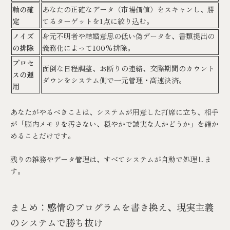
軸の確
あなたの正確なデータ（市場価値）をスキャンし、勝
定
てるターゲットを1点に絞り込む。
ノイズ
身元不明者や結婚意思の低い偽データを、書類提出の
の排除
義務化によって100%排除。
プロセ
面倒な日程調整、お断りの連絡、交際期間のカウント
スの運
ダウンをシステム側で一元管理・高速決済。
用
あなたがやるべきことは、システムが用意した打席に立ち、相手
が「脳内メモリを汚さない、穏やかで誠実な人かどうか」を確か
めることだけです。
残りの雑務やデータ管理は、すべてシステムが自動で処理しま
す。
まとめ：感情のプログラムを書き換え、現実主義
のシステムで勝ち抜け