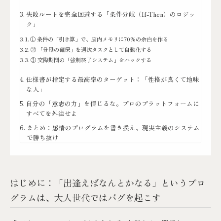
失敗ルートを完全回避する「条件分岐（If-Then）のロジッ
ク」
① 条件の「引き算」で、脳内メモリに70%の余白を作る
② 「分母の確保」を週次タスクとして自動化する
③ 交際期間の「強制終了システム」をハックする
仕様書が指定する最高率のターゲット：「性格が良くて地味
な人」
自分の「意志の力」を信じるな。プロのプラットフォームに
すべてを外注せよ
まとめ：感情のプログラムを書き換え、現実主義のシステム
で勝ち抜け
はじめに：「出逢えばなんとかなる」というプロ
グラムは、大人世代ではバグを起こす