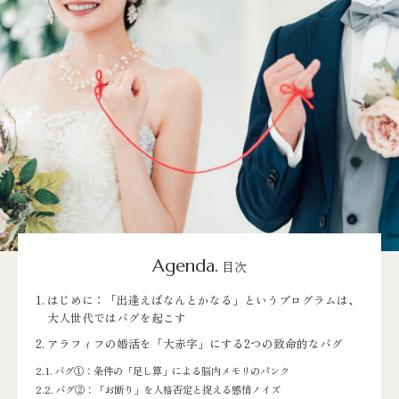
Agenda.
目次
はじめに：「出逢えばなんとかなる」というプログラムは、
大人世代ではバグを起こす
アラフィフの婚活を「大赤字」にする2つの致命的なバグ
バグ①：条件の「足し算」による脳内メモリのパンク
バグ②：「お断り」を人格否定と捉える感情ノイズ