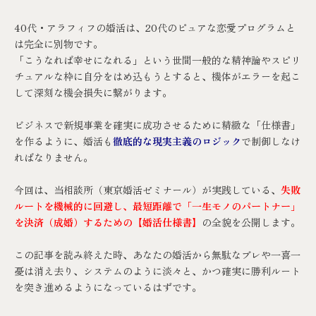
40代・アラフィフの婚活は、20代のピュアな恋愛プログラムと
は完全に別物です。
「こうなれば幸せになれる」という世間一般的な精神論やスピリ
チュアルな枠に自分をはめ込もうとすると、機体がエラーを起こ
して深刻な機会損失に繋がります。
ビジネスで新規事業を確実に成功させるために精緻な「仕様書」
を作るように、婚活も
徹底的な現実主義のロジック
で制御しなけ
ればなりません。
今回は、当相談所（
東京婚活ゼミナール
）が実践している、
失敗
ルートを機械的に回避し、最短距離で「一生モノのパートナー」
を決済（成婚）するための【婚活仕様書】
の全貌を公開します。
この記事を読み終えた時、あなたの婚活から無駄なブレや一喜一
憂は消え去り、システムのように淡々と、かつ確実に勝利ルート
を突き進めるようになっているはずです。