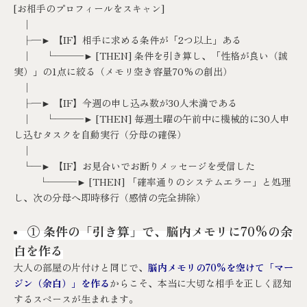
[お相手のプロフィールをスキャン]
│
├─
►
【IF】相手に求める条件が「2つ以上」ある
│ └───
►
[THEN] 条件を引き算し、「性格が良い（誠
実）」の1点に絞る（メモリ空き容量70%の創出）
│
├─
►
【IF】今週の申し込み数が30人未満である
│ └───
►
[THEN] 毎週土曜の午前中に機械的に30人申
し込むタスクを自動実行（分母の確保）
│
└─
►
【IF】お見合いでお断りメッセージを受信した
└───
►
[THEN] 「確率通りのシステムエラー」と処理
し、次の分母へ即時移行（感情の完全排除）
①
条件の「引き算」で、脳内メモリに70%の余
白を作る
大人の部屋の片付けと同じで、
脳内メモリの70%を空けて「マー
ジン（余白）」を作る
からこそ、本当に大切な相手を正しく認知
するスペースが生まれます。