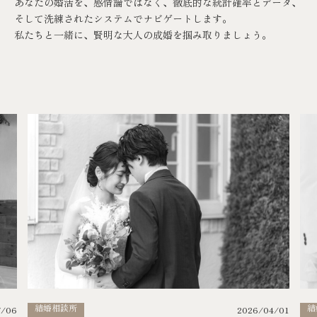
あなたの婚活を、感情論ではなく、徹底的な統計確率とデータ、
そして洗練されたシステムでナビゲートします。
私たちと一緒に、賢明な大人の成婚を掴み取りましょう。
結婚相談所
結
7/06
2026/04/01