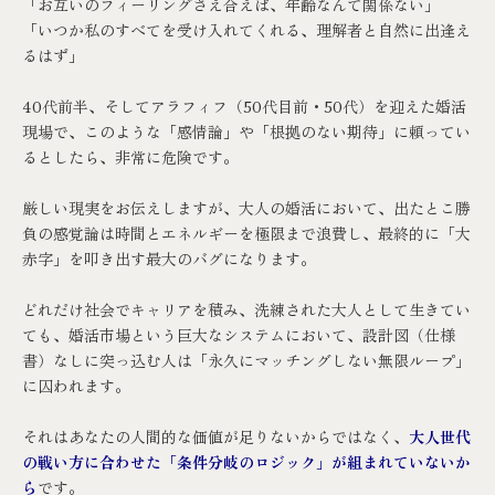
「お互いのフィーリングさえ合えば、年齢なんて関係ない」
「いつか私のすべてを受け入れてくれる、理解者と自然に出逢え
るはず」
40代前半、そしてアラフィフ（50代目前・50代）を迎えた婚活
現場で、このような「感情論」や「根拠のない期待」に頼ってい
るとしたら、非常に危険です。
厳しい現実をお伝えしますが、大人の婚活において、出たとこ勝
負の感覚論は時間とエネルギーを極限まで浪費し、最終的に「大
赤字」を叩き出す最大のバグになります。
どれだけ社会でキャリアを積み、洗練された大人として生きてい
ても、婚活市場という巨大なシステムにおいて、設計図（仕様
書）なしに突っ込む人は「永久にマッチングしない無限ループ」
に囚われます。
それはあなたの人間的な価値が足りないからではなく、
大人世代
の戦い方に合わせた「条件分岐のロジック」が組まれていないか
ら
です。