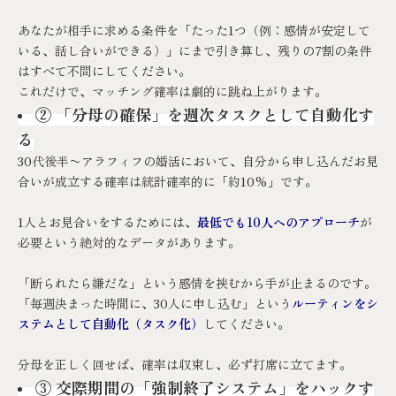
あなたが相手に求める条件を「たった1つ（例：感情が安定して
いる、話し合いができる）」にまで引き算し、残りの7割の条件
はすべて不問にしてください。
これだけで、マッチング確率は劇的に跳ね上がります。
② 「分母の確保」を週次タスクとして自動化す
る
30代後半〜アラフィフの婚活において、自分から申し込んだお見
合いが成立する確率は統計確率的に「約10%」です。
1人とお見合いをするためには、
最低でも10人へのアプローチ
が
必要という絶対的なデータがあります。
「断られたら嫌だな」という感情を挟むから手が止まるのです。
「毎週決まった時間に、30人に申し込む」という
ルーティンをシ
ステムとして自動化（タスク化）
してください。
分母を正しく回せば、確率は収束し、必ず打席に立てます。
③
交際期間の「強制終了システム」をハックす