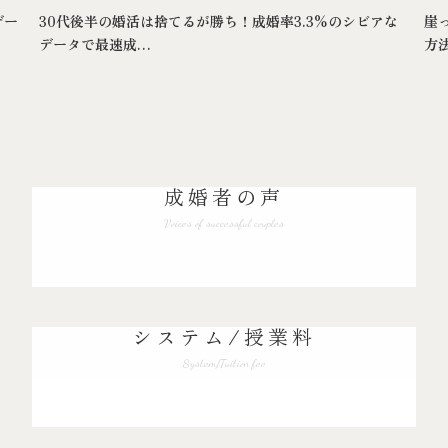
デー
30代後半の婚活は捨てるが勝ち！成婚率3.3%のシビアな
崖
データで最速成…
方
成婚者の声
Voices of successful couples
システム/授業料
System/Tuition fee