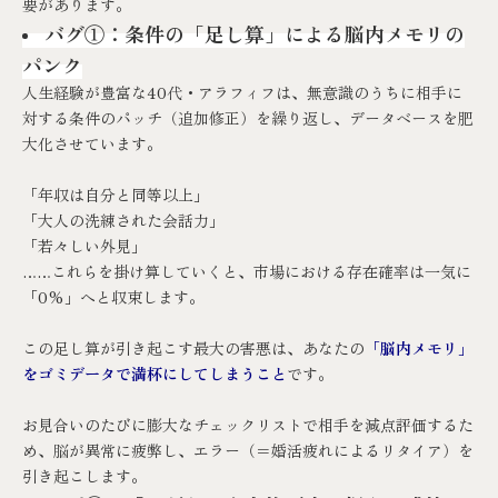
要があります。
バグ①：条件の「足し算」による脳内メモリの
パンク
人生経験が豊富な40代・アラフィフは、無意識のうちに相手に
対する条件のパッチ（追加修正）を繰り返し、データベースを肥
大化させています。
「年収は自分と同等以上」
「大人の洗練された会話力」
「若々しい外見」
……これらを掛け算していくと、市場における存在確率は一気に
「0%」へと収束します。
この足し算が引き起こす最大の害悪は、あなたの
「脳内メモリ」
をゴミデータで満杯にしてしまうこと
です。
お見合いのたびに膨大なチェックリストで相手を減点評価するた
め、脳が異常に疲弊し、エラー（＝婚活疲れによるリタイア）を
引き起こします。