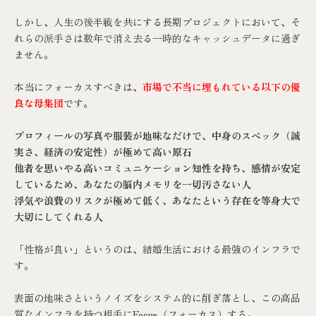
しかし、人生の後半戦を共にする長期プロジェクトにおいて、そ
れらの派手さは数年で消え去る一時的なキャッシュデータに過ぎ
ません。
本当にフォーカスすべきは、
市場で不当に埋もれている以下の優
良な母集団
です。
プロフィールの写真や服装が地味なだけで、中身のスペック（誠
実さ、経済の安定性）が極めて高い原石
他者を思いやる高いコミュニケーション知性を持ち、感情が安定
しているため、あなたの脳内メモリを一切汚さない人
浮気や浪費のリスクが極めて低く、あなたという存在を等身大で
大切にしてくれる人
「性格が良い」というのは、結婚生活における最強のインフラで
す。
表面の地味さというノイズをシステム的に削ぎ落とし、この高品
質なインフラを持つ相手にFocus（フォーカス）する。