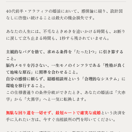
40代前半・アラフィフの婚活において、感情論に縋り、設計図
なしに彷徨い続けることは最大の機会損失です。
あなたの人生には、不毛なときめきを追いかける時間も、お断り
に涙して立ち止まる時間も、1秒すら残されていません。
主観的なバグを捨て、求める条件を「たった1つ」に引き算する
こと。
脳内メモリを汚さない、一生モノのインフラである「性格が良く
て地味な原石」に照準を合わせること。
自分の感情に頼らず、結婚相談所という「合理的なシステム」に
環境を移行すること。
この仕様書通りの条件分岐ができたとき、あなたの婚活は「大赤
字」から「大黒字」へと一気に転換します。
無駄な回り道を一切せず、最短ルートで確実な成婚
という決済を
手に入れたい方は、今すぐ
当相談所
の門を叩いてください。