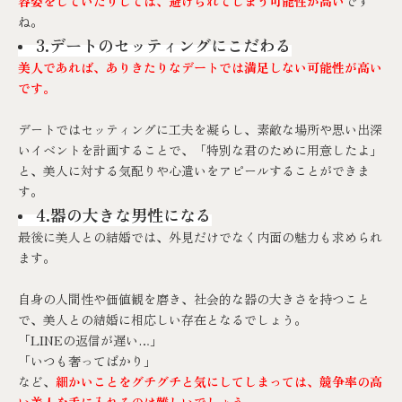
容姿をしていたりしては、避けられてしまう可能性が高い
です
ね。
3.デートのセッティングにこだわる
美人であれば、ありきたりなデートでは満足しない可能性が高い
です。
デートではセッティングに工夫を凝らし、素敵な場所や思い出深
いイベントを計画することで、「特別な君のために用意したよ」
と、美人に対する気配りや心遣いをアピールすることができま
す。
4.器の大きな男性になる
最後に美人との結婚では、外見だけでなく内面の魅力も求められ
ます。
自身の人間性や価値観を磨き、社会的な器の大きさを持つこと
で、美人との結婚に相応しい存在となるでしょう。
「LINEの返信が遅い…」
「いつも奢ってばかり」
など、
細かいことをグチグチと気にしてしまっては、競争率の高
い美人を手に入れるのは難しいでしょう。