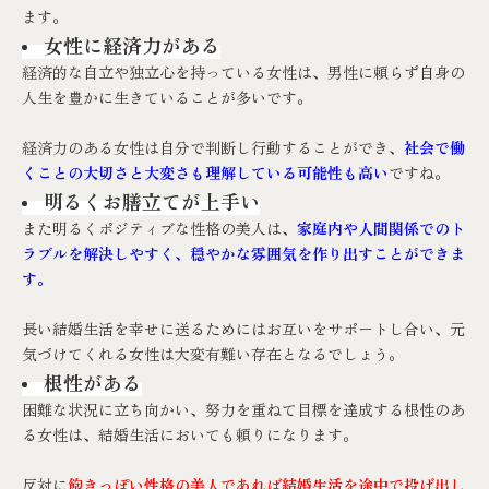
ます。
女性に経済力がある
経済的な自立や独立心を持っている女性は、男性に頼らず自身の
人生を豊かに生きていることが多いです。
経済力のある女性は自分で判断し行動することができ、
社会で働
くことの大切さと大変さも理解している可能性も高い
ですね。
明るくお膳立てが上手い
また明るくポジティブな性格の美人は、
家庭内や人間関係でのト
ラブルを解決しやすく、穏やかな雰囲気を作り出すことができま
す。
長い結婚生活を幸せに送るためにはお互いをサポートし合い、元
気づけてくれる女性は大変有難い存在となるでしょう。
根性がある
困難な状況に立ち向かい、努力を重ねて目標を達成する根性のあ
る女性は、結婚生活においても頼りになります。
反対に
飽きっぽい性格の美人であれば結婚生活を途中で投げ出し