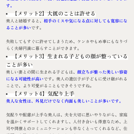
す。
【メリット2】大抵のことは許せる
美人と結婚すると、
相手のミスや気になる点に対しても寛容にな
ることが多い
です。
失敗してもすぐに許せてしまうため、ケンカやもめ事にもなりづ
らく夫婦円満に暮らすことができます。
【メリット3】生まれる子どもの顔が整っている
ことが多い
美しい妻との間に生まれる子どもは、
顔立ちが整った美しい容姿
になる可能性が高い
です。美人の遺伝子が子どもに受け継がれる
ことで、より可愛がることもできそうですね。
【メリット4】気配り上手
美人な女性は、外見だけでなく内面も美しいことが多いです。
気配りや配慮が上手な美人は、夫を大切に思いやりながら、家庭
を温かくサポートしてくれますし、人付き合いも得意なため、上
司や同僚とのコミュニケーションも卒なくとってくれるなど、仕