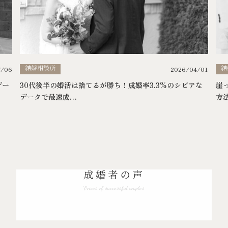
結婚相談所
結
7/06
2026/04/01
デー
30代後半の婚活は捨てるが勝ち！成婚率3.3%のシビアな
崖
データで最速成…
方
成婚者の声
Voices of successful couples