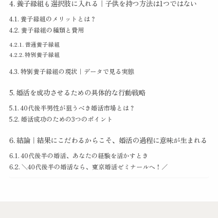
養子縁組も選択肢に入れる｜子供を持つ方法は1つではない
養子縁組のメリットとは？
養子縁組の種類と費用
普通養子縁組
特別養子縁組
特別養子縁組の現状｜データで見る実態
婚活を成功させるための具体的な行動戦略
40代後半男性が狙うべき婚活市場とは？
婚活成功のための3つのポイント
結論｜結果にこだわるからこそ、婚活の過程に意味が生まれる
40代後半の婚活、あなたの経験を活かすとき
＼40代後半の婚活なら、東京婚活ゼミナールへ！／