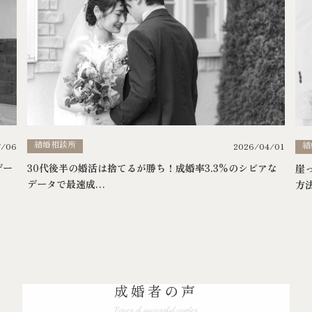
結婚相談所
結
7/06
2026/04/01
デー
30代後半の婚活は捨てるが勝ち！成婚率3.3%のシビアな
崖
データで最速成…
方
成婚者の声
Voices of successful couples