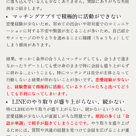
に落ち込んでいる人も少なくありません。実際にありがちな失敗
例をご紹介します。
マッチングアプリで積極的に活動ができない
恋愛経験が少ないため、初めての出会いや初対面でのコミュニケ
ーションに対する不安や緊張が生じることが多いため、自己紹介
やメッセージのやりとりを進めることに躊躇（ちゅうちょ）して
しまう傾向があります。
結果、せっかく条件の合う人とマッチングしても、会うまで進ま
なかったりデートしても受け身のままで特に会話も盛り上がらず
に終わる…ということも。特にマッチングは自分が主体となって
行動しないと結果が伴わないことが多いです。
恋愛経験が少ない
と、経験豊富で積極的に活動しているライバルたちと比べてどう
しても不利になってしまいます。
LINEのやり取りが盛り上がらない、続かない
特にLINEのやり取りが盛り上がらない、続かないというのも、
恋愛経験が少ない人が直面しがちな問題です。
原因の多くは「会
話が単調」で相手が飽きてしまうことです。
やり取りを盛り上げ
るためには、質問や共通の話題を見つけて会話を広げることが重