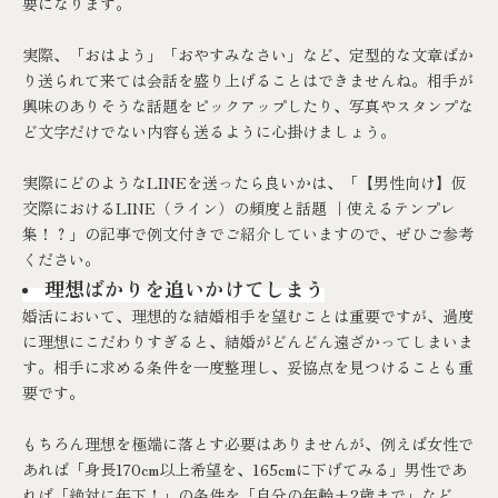
要になります。
実際、「おはよう」「おやすみなさい」など、定型的な文章ばか
り送られて来ては会話を盛り上げることはできませんね。相手が
興味のありそうな話題をピックアップしたり、写真やスタンプな
ど文字だけでない内容も送るように心掛けましょう。
実際にどのようなLINEを送ったら良いかは、「
【男性向け】仮
交際におけるLINE（ライン）の頻度と話題 ｜使えるテンプレ
集！？
」の記事で例文付きでご紹介していますので、ぜひご参考
ください。
理想ばかりを追いかけてしまう
婚活において、理想的な結婚相手を望むことは重要ですが、過度
に理想にこだわりすぎると、結婚がどんどん遠ざかってしまいま
す。相手に求める条件を一度整理し、妥協点を見つけることも重
要です。
もちろん理想を極端に落とす必要はありませんが、例えば女性で
あれば「身長170cm以上希望を、165cmに下げてみる」男性であ
れば「絶対に年下！」の条件を「自分の年齢±2歳まで」など、