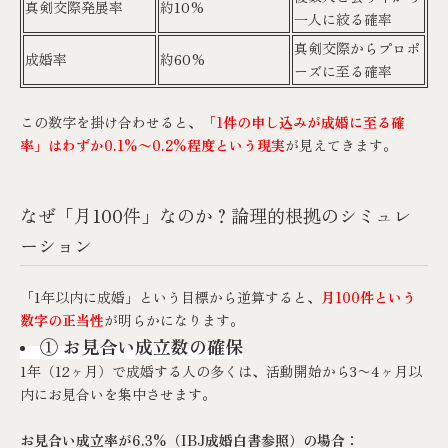
真剣交際発展率
約10%
一人に絞る確率
真剣交際からプロポ
成婚率
約60%
ーズに至る確率
この数字を掛け合わせると、
「1件の申し込みが成婚に至る確
率」はわずか0.1%〜0.2%程度という現実
が見えてきます。
なぜ「月100件」なのか？論理的根拠のシミュレ
ーション
「1年以内に成婚」という目標から逆算すると、
月100件という
数字の正当性
が明らかになります。
① お見合い成立数の確保
1年（12ヶ月）で成婚する人の多くは、活動開始から3〜4ヶ月以
内にお見合いを集中させます。
お見合い成立率が6.3%（IBJ成婚白書参照）の場合：