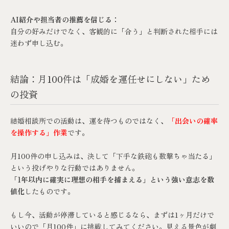
AI紹介や担当者の推薦を信じる：
自分の好みだけでなく、客観的に「合う」と判断された相手には
迷わず申し込む。
結論：月100件は「成婚を運任せにしない」ため
の投資
結婚相談所での活動は、運を待つものではなく、
「出会いの確率
を操作する」作業
です。
月100件の申し込みは、決して「下手な鉄砲も数撃ちゃ当たる」
という投げやりな行動ではありません。
「1年以内に確実に理想の相手を捕まえる」という強い意志を数
値化
したものです。
もし今、活動が停滞していると感じるなら、まずは1ヶ月だけで
いいので「月100件」に挑戦してみてください。見える景色が劇