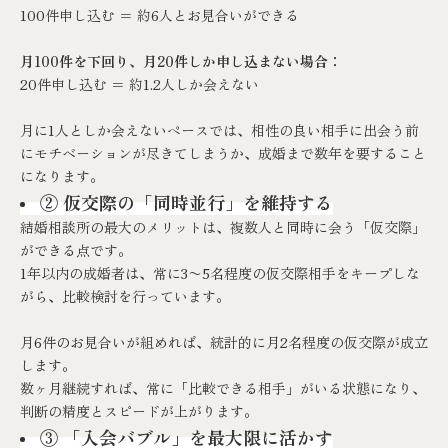
100件申し込む ＝ 約6人とお見合いができる
月100件を下回り、月20件しか申し込まない場合：
20件申し込む ＝ 約1.2人しか会えない
月に1人としか会えないペースでは、相性の良い相手に出会う前
にモチベーションが尽きてしまうか、成婚まで数年を要すること
になります。
② 仮交際の「同時並行」を維持する
結婚相談所の最大のメリットは、複数人と同時に会う「仮交際」
ができる点です。
1年以内の成婚者は、常に3〜5名程度の仮交際相手をキープしな
がら、比較検討を行っています。
月6件のお見合いが組めれば、統計的に月2名程度の仮交際が成立
します。
数ヶ月継続すれば、常に「比較できる相手」がいる状態になり、
判断の精度とスピードが上がります。
③ 「入会バブル」を最大限に活かす