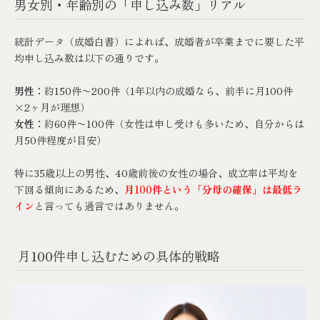
男女別・年齢別の「申し込み数」リアル
統計データ（成婚白書）によれば、成婚者が卒業までに要した平
均申し込み数は以下の通りです。
男性：
約150件〜200件（1年以内の成婚なら、前半に月100件
×2ヶ月が理想）
女性：
約60件〜100件（女性は申し受けも多いため、自分からは
月50件程度が目安）
特に35歳以上の男性、40歳前後の女性の場合、成立率は平均を
下回る傾向にあるため、
月100件という「分母の確保」は最低ラ
イン
と言っても過言ではありません。
月100件申し込むための具体的戦略