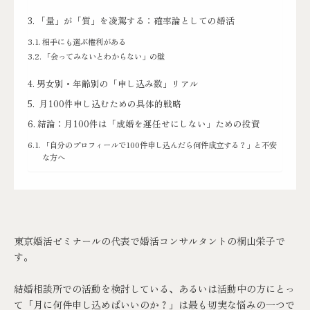
「量」が「質」を凌駕する：確率論としての婚活
相手にも選ぶ権利がある
「会ってみないとわからない」の壁
男女別・年齢別の「申し込み数」リアル
月100件申し込むための具体的戦略
結論：月100件は「成婚を運任せにしない」ための投資
「自分のプロフィールで100件申し込んだら何件成立する？」と不安
な方へ
東京婚活ゼミナール
の代表で婚活コンサルタントの桐山栄子で
す。
結婚相談所での活動を検討している、あるいは活動中の方にとっ
て「月に何件申し込めばいいのか？」は最も切実な悩みの一つで