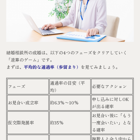
結婚相談所の成婚は、以下の4つのフェーズをクリアしていく
「逆算のゲーム」です。
まずは、
平均的な通過率（歩留まり）
を見てみましょう。
通過率の目安（平
フェーズ
必要なアクション
均）
申し込みに対しOK
お見合い成立率
約6.3%〜10%
が出る確率
お見合い後に「もう
仮交際発展率
約35%
一度会いたい」とな
る確率
複数人と会う中から