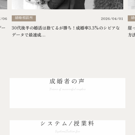
結婚相談所
結
7/06
2026/04/01
デー
30代後半の婚活は捨てるが勝ち！成婚率3.3%のシビアな
崖
データで最速成…
方
成婚者の声
Voices of successful couples
システム/授業料
System/Tuition fee