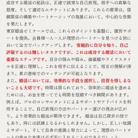
成功する婚活の秘訣は、正確で誠実な自己表現、相手への真摯な
態度、そして適切なエチケットにあります。これらの要素は、信
頼関係の構築やパートナーシップの発展において、中心的な役割
を果たします。
東京婚活ゼミナールでは、これらのポイントを基盤に、個別サポ
ートを提供。会員様一人一人が理想のパートナーを見つける旅に
おいて全力でバックアップします。
客観的に自分を知り、自己
評価するのは難しいタスクですが、これは成功する婚活において
重要なステップです。
自分の強みや弱み、価値観やライフスタイ
ルを正確に理解し、これを相手に伝えることで、相互の理解が深
まり、真の意味でのマッチングが可能となります。
また、
婚活においては、効果的な手段を選択し、投資を惜しまな
いことも大切です。
時間は限られており、効率的に婚活を進める
ためには、お金を使ってでも時間を短縮すべき瞬間があります。
例えば、プロのコンサルタントによるサポートやアドバイスを利
用することで、自己表現の方法やパートナー選びの視点が広が
り、より効果的な婚活が期待できます。 婚活は自己探求の旅で
もあり、時には試練となるかもしれません。しかし、正しい知識
とサポート、そして自身の意識と努力によって、理想のパートナ
ーとの幸せな未来は必ず手に入れることができるでしょう。