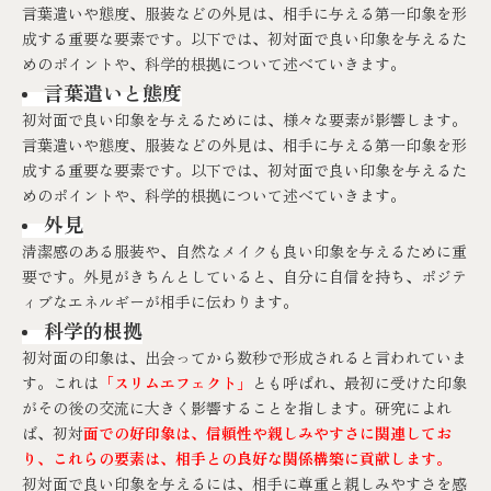
言葉遣いや態度、服装などの外見は、相手に与える第一印象を形
成する重要な要素です。以下では、初対面で良い印象を与えるた
めのポイントや、科学的根拠について述べていきます。
言葉遣いと態度
初対面で良い印象を与えるためには、様々な要素が影響します。
言葉遣いや態度、服装などの外見は、相手に与える第一印象を形
成する重要な要素です。以下では、初対面で良い印象を与えるた
めのポイントや、科学的根拠について述べていきます。
外見
清潔感のある服装や、自然なメイクも良い印象を与えるために重
要です。外見がきちんとしていると、自分に自信を持ち、ポジテ
ィブなエネルギーが相手に伝わります。
科学的根拠
初対面の印象は、出会ってから数秒で形成されると言われていま
す。これは
「スリムエフェクト」
とも呼ばれ、最初に受けた印象
がその後の交流に大きく影響することを指します。研究によれ
ば、初対
面での好印象は、信頼性や親しみやすさに関連してお
り、これらの要素は、相手との良好な関係構築に貢献します。
初対面で良い印象を与えるには、相手に尊重と親しみやすさを感