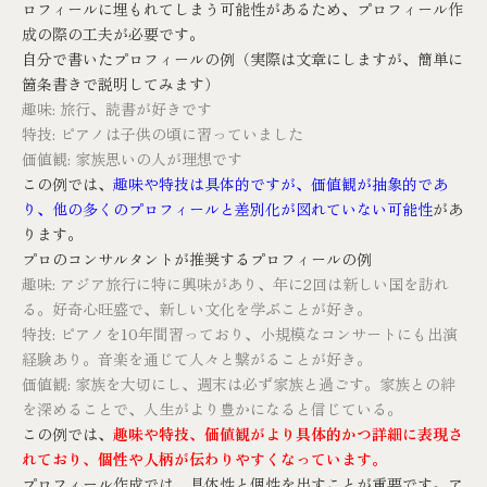
ロフィールに埋もれてしまう可能性があるため、プロフィール作
成の際の工夫が必要です。
自分で書いたプロフィールの例（実際は文章にしますが、簡単に
箇条書きで説明してみます）
趣味: 旅行、読書が好きです
特技: ピアノは子供の頃に習っていました
価値観: 家族思いの人が理想です
この例では、
趣味や特技は具体的ですが、価値観が抽象的であ
り、他の多くのプロフィールと差別化が図れていない可能性
があ
ります。
プロのコンサルタントが推奨するプロフィールの例
趣味: アジア旅行に特に興味があり、年に2回は新しい国を訪れ
る。好奇心旺盛で、新しい文化を学ぶことが好き。
特技: ピアノを10年間習っており、小規模なコンサートにも出演
経験あり。音楽を通じて人々と繋がることが好き。
価値観: 家族を大切にし、週末は必ず家族と過ごす。家族との絆
を深めることで、人生がより豊かになると信じている。
この例では、
趣味や特技、価値観がより具体的かつ詳細に表現さ
れており、個性や人柄が伝わりやすくなっています。
プロフィール作成では、具体性と個性を出すことが重要です。ア