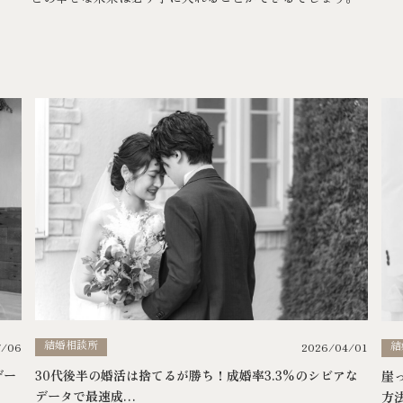
結婚相談所
結
7/06
2026/04/01
デー
30代後半の婚活は捨てるが勝ち！成婚率3.3%のシビアな
崖
データで最速成…
方