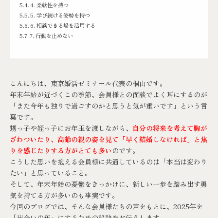
4. 柔軟性を持つ
5. 学び続ける姿勢を持つ
6. 相談できる場を活用する
7. 行動を止めない
こんにちは、
東京婚活ゼミナール
代表の桐山です。
年末年始が近づくこの季節、会員様との面談でよく耳にするのが
「また今年も独りで過ごすのかと思うと気が重いです」という言
葉です。
甥っ子や姪っ子にお年玉を渡しながら、
自分の将来を考えて胸が
ざわついたり、高齢の親の姿を見て「早く結婚しなければ」と焦
りを感じたりする方がとても多い
のです。
こうした思いを抱える会員様に共通しているのは「本当は変わり
たい」と思っていること。
そして、年末年始の憂鬱をきっかけに、新しい一歩を踏み出す勇
気を持てる方が多いのも事実です。
今回のブログでは、そんな会員様たちの声をもとに、2025年を
「出会いの年」にするための秘訣をお伝えします。