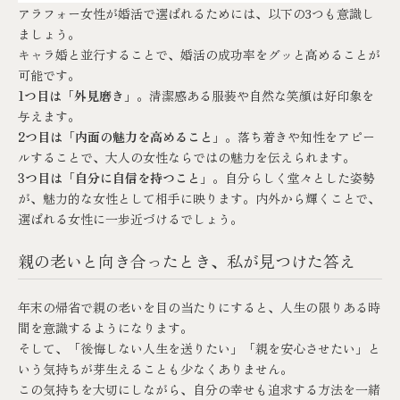
アラフォー女性が婚活で選ばれるためには、以下の3つも意識し
ましょう。
キャラ婚と並行することで、婚活の成功率をグッと高めることが
可能です。
1つ目は「外見磨き」
。清潔感ある服装や自然な笑顔は好印象を
与えます。
2つ目は「内面の魅力を高めること」
。落ち着きや知性をアピー
ルすることで、大人の女性ならではの魅力を伝えられます。
3つ目は「自分に自信を持つこと」
。自分らしく堂々とした姿勢
が、魅力的な女性として相手に映ります。内外から輝くことで、
選ばれる女性に一歩近づけるでしょう。
親の老いと向き合ったとき、私が見つけた答え
年末の帰省で親の老いを目の当たりにすると、人生の限りある時
間を意識するようになります。
そして、「後悔しない人生を送りたい」「親を安心させたい」と
いう気持ちが芽生えることも少なくありません。
この気持ちを大切にしながら、自分の幸せも追求する方法を一緒