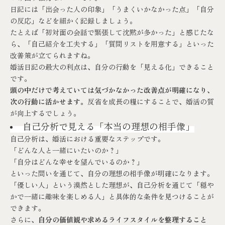
日記には「出会った人の印象」「うまくいかなかった点」「自分
の反応」などを細かく記録しましょう。
たとえば「初対面の会話で緊張して沈黙が多かった」と感じたな
ら、「自己紹介を工夫する」「質問リストを用意する」といった
改善策が立てられますね。
婚活日記の最大の利点は、自分の行動を「見える化」できること
です。
頭の中だけで考えていては気づかなかった改善点が明確になり、
次の行動に活かせます。
反省を成長の糧にすることで、婚活の質
が向上するでしょう。
自己分析で見える「本当の理想の相手像」
自己分析は、婚活における重要なステップです。
「どんな人と一緒にいたいのか？」
「自分はどんな幸せを望んでいるのか？」
といった問いを通じて、自分の理想の相手像が明確になります。
「優しい人」という漠然とした理想が、自己分析を通じて「穏や
かで一緒に趣味を楽しめる人」と具体的な条件を見つけることが
できます。
さらに、
自分の価値観や求めるライフスタイルを整理すること