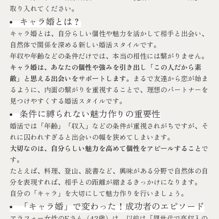
取り入れてください。
キャラ婚とは？
キャラ婚とは、自分らしい個性や魅力を活かして相手と出会い、
自然体で関係を深める新しい婚活スタイルです。
年収や年齢などの条件だけでは、本当の相性には繋がりません。
キャラ婚は、あなたの個性や強みを引き出し「この人だから素
敵」と思える出会いをサポートします。
まるで友達から恋が始ま
るように、内面の繋がりを重視することで、理想のパートナーを
見つけやすくする婚活スタイルです。
条件に縛られない魅力作りの重要性
婚活では「年齢」「収入」などの条件が重視されがちですが、そ
れに囚われすぎると出会いの幅を狭めてしまいます。
大切なのは、自分らしい魅力を高めて個性をアピールすること
で
す。
たとえば、料理、登山、読書など、興味がある分野で自然体の自
分を表現すれば、相手との距離が縮まるきっかけになります。
自分の「キャラ」を大切にして魅力作りを行いましょう。
「キャラ婚」で変わった！成功者のエピソード
アラフォー女性のEさん（42歳）は、以前は「同世代で高収入の