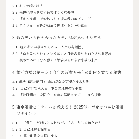
キャラ婚とは？
条件に縛られない魅力作りの重要性
「キャラ婚」で変わった！成功者のエピソード
アラフォー女性が婚活で選ばれる3つの秘訣
親の老いと向き合ったとき、私が見つけた答え
親の老いが教えてくれる「人生の有限性」
「孫を見せたい」という願いと自分の幸せを両立させる方法
親のために自分を磨く！婚活がもたらす家族の未来
婚活成功の第一歩！今年の反省と来年の計画を立てる秘訣
婚活日記を活用！1年の反省を可視化する方法
自己分析で見える「本当の理想の相手像」
「計画倒れ」を防ぐ！来年の婚活スケジュール作成術
東京婚活ゼミナールが教える！ 2025年に幸せをつかむ婚活
のポイント
1. 「条件」だけにとらわれず、「人」として向き合う
2. 自己理解を深める
3. 第一印象を大切にする