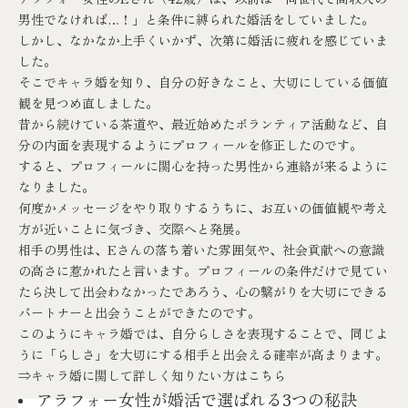
男性でなければ…！」と条件に縛られた婚活をしていました。
しかし、なかなか上手くいかず、次第に婚活に疲れを感じていま
した。
そこでキャラ婚を知り、自分の好きなこと、大切にしている価値
観を見つめ直しました。
昔から続けている茶道や、最近始めたボランティア活動など、自
分の内面を表現するようにプロフィールを修正したのです。
すると、プロフィールに関心を持った男性から連絡が来るように
なりました。
何度かメッセージをやり取りするうちに、お互いの価値観や考え
方が近いことに気づき、交際へと発展。
相手の男性は、Eさんの落ち着いた雰囲気や、社会貢献への意識
の高さに惹かれたと言います。プロフィールの条件だけで見てい
たら決して出会わなかったであろう、心の繋がりを大切にできる
パートナーと出会うことができたのです。
このようにキャラ婚では、自分らしさを表現することで、同じよ
うに「らしさ」を大切にする相手と出会える確率が高まります。
⇒
キャラ婚に関して詳しく知りたい方はこちら
アラフォー女性が婚活で選ばれる3つの秘訣