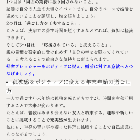
1つ目は「周囲の期待に振り回されないこと」。
結婚は自分の人生の大切なイベントです。自分のペースで婚活を
進めていることを説明し、胸を張りましょう。
2つ目は「過ごし方を工夫すること」。
たとえば、実家での滞在時間を短くするなどすれば、負担は軽減
できます。
そして3つ目は「『応援されている』と捉えること」。
親の言葉を否定的に受け止めず「自分の幸せを願ってくれてい
る」と考えることで前向きな気持ちに変えられます。
帰省プレッシャーをポジティブに捉え、婚活に対する意欲へとつ
なげましょう。
孤独感をポジティブに変える年末年始の過ごし
方
一人で過ごす年末年始は孤独を感じがちですが、時間を有効活用
することで未来が変わります。
たとえば、
普段はあまり会えない友人と約束する、趣味や新しい
ことに挑戦することで充実感が生まれます。
他にも、単発の習い事や凝った料理に挑戦することで自己成長に
もつながるでしょう。