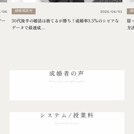
結婚相談所
結
7/06
2026/04/01
デー
30代後半の婚活は捨てるが勝ち！成婚率3.3%のシビアな
崖
データで最速成…
方
成婚者の声
Voices of successful couples
システム/授業料
System/Tuition fee