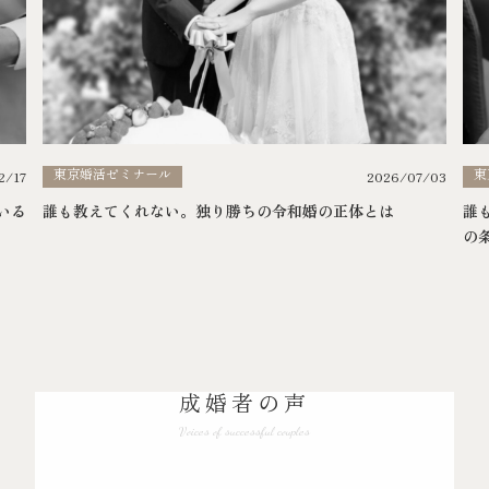
東京婚活ゼミナール
東
2026/07/03
2/17
誰も教えてくれない。独り勝ちの令和婚の正体とは
いる
誰
の
成婚者の声
Voices of successful couples