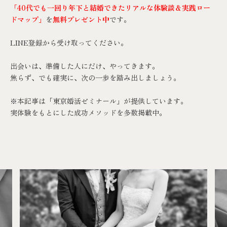
「40代でも一回り年下と結婚できたリアルな体験談＆実践ロー
ドマップ」
を
無料プレゼント中
です。
LINE登録
から受け取ってください。
出会いは、準備した人にだけ、やってきます。
焦らず、でも確実に、次の一歩を踏み出しましょう。
※本記事は「
東京婚活ゼミナール
」が提供しています。
実体験をもとにした成功メソッドを多数掲載中。