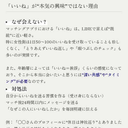
「いいね」が“本気の興味”ではない理由
なぜ会えない？
マッチングアプリにおける「いいね」は、LINEで言えば“既
読”に近い軽さ。
特に女性側は1日50〜100のいいねを受け取っていることも珍し
くなく、「とりあえずいいね返し」や「暇つぶしのチェック」も
多いのが実情です。
また、年齢層によっては「いいね＝挨拶」くらいの感覚になって
おり、そこから本当に会いたいと思うには
“深い共感”や“タイミ
ング”が必要
なのです。
対処法
自分からいいねを送る習慣を作る（受け身にならない）
マッチ後24時間以内にメッセージを送る
「なぜこの人にいいねしたか」を毎回明確に伝える
例：「○○さんのプロフィールに“休日は神社巡り”とありました