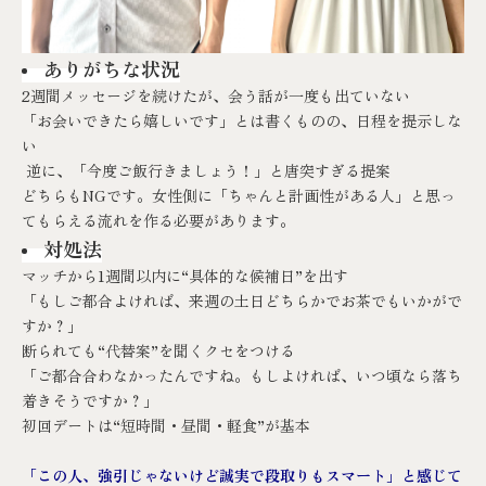
ありがちな状況
2週間メッセージを続けたが、会う話が一度も出ていない
「お会いできたら嬉しいです」とは書くものの、日程を提示しな
い
逆に、「今度ご飯行きましょう！」と唐突すぎる提案
どちらもNGです。女性側に「ちゃんと計画性がある人」と思っ
てもらえる流れを作る必要があります。
対処法
マッチから1週間以内に“具体的な候補日”を出す
「もしご都合よければ、来週の土日どちらかでお茶でもいかがで
すか？」
断られても“代替案”を聞くクセをつける
「ご都合合わなかったんですね。もしよければ、いつ頃なら落ち
着きそうですか？」
初回デートは“短時間・昼間・軽食”が基本
「この人、強引じゃないけど誠実で段取りもスマート」と感じて