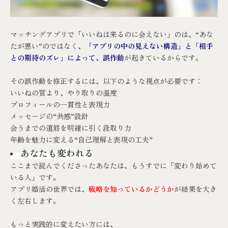
マッチングアプリで「いいねは来るのに会えない」のは、“あな
たが悪い”のではなく、
「アプリの中の見えない構造」と「相手
との期待のズレ」によって、誤作動
が起きているからです。
その誤作動を修正するには、以下のような視点が必要です：
いいねの質より、やり取りの温度
プロフィールの一貫性と表現力
メッセージの“共感”設計
会うまでの道筋を明確に引く段取り力
年齢を魅力に変える“自己理解と表現の工夫”
あなたも変われる
ここまで読んでくださったあなたは、もうすでに「変わり始めて
いる人」です。
アプリ婚活の世界では、
戦略を知っているかどうか
が結果を大き
く左右します。
もっと実践的に変えたい方には、