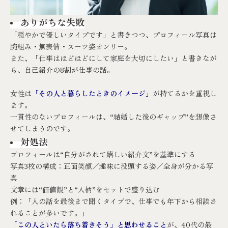
ありがちな失敗
「穏やかで優しいタイプです」と書きつつ、プロフィール写真は
腕組み・無表情・スーツ姿オンリー。
また、「仕事はほどほどにして家庭を大切にしたい」と書きなが
ら、自己紹介の8割が仕事の話。
女性は
「その人と暮らしたときのイメージ」
が持てるかを重視し
ます。
一貫性のないプロフィールは、“結婚した後のギャップ”を想像さ
せてしまうのです。
対処法
プロフィールは“自分がされて嬉しい紹介文”を基準にする
写真3枚の構成：正面笑顔／趣味に没頭する姿／全身が分かる写
真
文章には“価値観”と“人柄”をセットで盛り込む
例：「人の話を最後まで聞くタイプで、仕事でも年下から相談さ
れることが多いです。」
「この人といたら落ち着きそう」と思わせること
が、40代の最