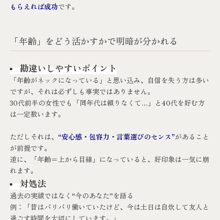
もらえれば成功
です。
「年齢」をどう活かすかで明暗が分かれる
勘違いしやすいポイント
「年齢がネックになっている」と思い込み、自信を失う方は多い
ですが、それは必ずしも事実ではありません。
30代前半の女性でも「同年代は頼りなくて…」と40代を好む方
は一定数います。
ただしそれは、
“安心感・包容力・言葉選びのセンス”
があること
が前提です。
逆に、「年齢＝上から目線」になっていると、好印象は一気に崩
れます。
対処法
過去の実績ではなく“今のあなた”を語る
例：「昔はバリバリ働いていたけど、今は土日は自炊して友人と
過ごす時間を大切にしています。」