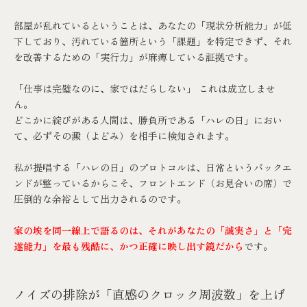
部屋が乱れているということは、あなたの「現状分析能力」が低
下しており、汚れている箇所という「課題」を特定できず、それ
を改善するための「実行力」が麻痺している証拠です。
「仕事は完璧なのに、家ではだらしない」 これは成立しませ
ん。
どこかに綻びがある人間は、勝負所である「ハレの日」におい
て、必ずその澱（よどみ）を相手に検知されます。
私が提唱する「ハレの日」のプロトコルは、日常というバックエ
ンドが整っているからこそ、フロントエンド（お見合いの席）で
圧倒的な余裕として出力されるのです。
家の埃を同一線上で語るのは、それがあなたの「誠実さ」と「完
遂能力」を最も残酷に、かつ正確に映し出す鏡だから
です。
ノイズの排除が「直感のクロック周波数」を上げ