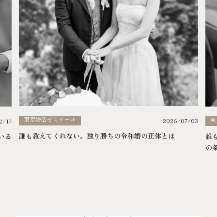
東京婚活ゼミナール
東
2026/07/03
2/17
誰も教えてくれない。独り勝ちの令和婚の正体とは
いる
誰
の