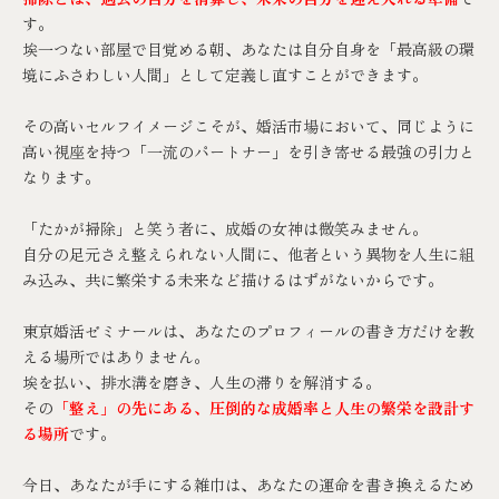
す。
埃一つない部屋で目覚める朝、あなたは自分自身を「最高級の環
境にふさわしい人間」として定義し直すことができます。
その高いセルフイメージこそが、婚活市場において、同じように
高い視座を持つ「一流のパートナー」を引き寄せる最強の引力と
なります。
「たかが掃除」と笑う者に、成婚の女神は微笑みません。
自分の足元さえ整えられない人間に、他者という異物を人生に組
み込み、共に繁栄する未来など描けるはずがないからです。
東京婚活ゼミナール
は、あなたのプロフィールの書き方だけを教
える場所ではありません。
埃を払い、排水溝を磨き、人生の滞りを解消する。
その
「整え」の先にある、圧倒的な成婚率と人生の繁栄を設計す
る場所
です。
今日、あなたが手にする雑巾は、あなたの運命を書き換えるため