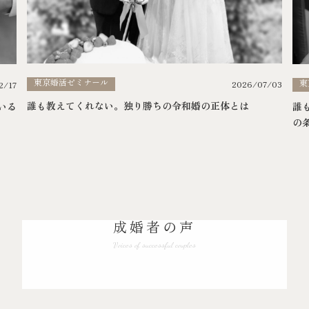
東京婚活ゼミナール
東
2026/07/03
2/17
誰も教えてくれない。独り勝ちの令和婚の正体とは
いる
誰
の
成婚者の声
Voices of successful couples