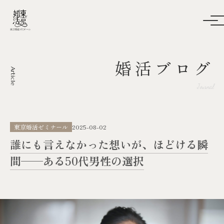
婚活ブログ
Article
Journal
東京婚活ゼミナール
2025-08-02
誰にも言えなかった想いが、ほどける瞬
間──ある50代男性の選択