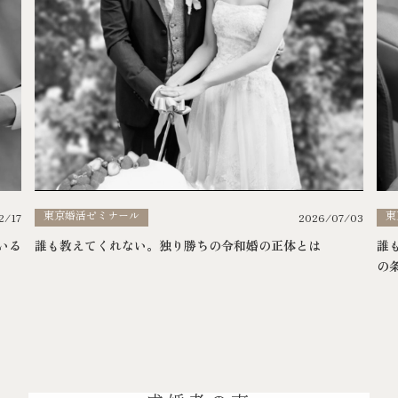
東京婚活ゼミナール
東
2026/07/03
2/17
誰も教えてくれない。独り勝ちの令和婚の正体とは
いる
誰
の