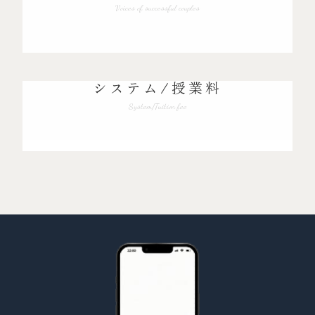
Voices of successful couples
システム/授業料
System/Tuition fee