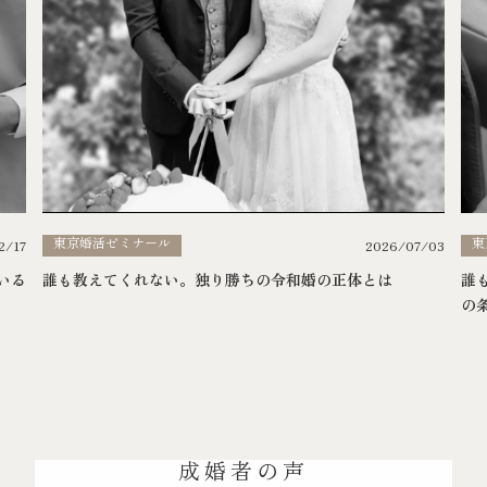
東京婚活ゼミナール
東
2026/07/03
2/17
誰も教えてくれない。独り勝ちの令和婚の正体とは
いる
誰
の
成婚者の声